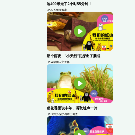
这400米走了2小时55分钟！
EP05 长颈鹿搬家
那个雨夜，“小天线”们探出了脑袋
EP04 动物人文关怀
稻花香里说丰年，听取蛙声一片
EP03 野外保护与本土调查