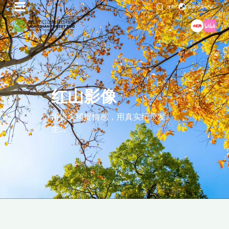
搜索
简体中文
红山影像
用镜头捕捉情感，用真实纪录发
生...