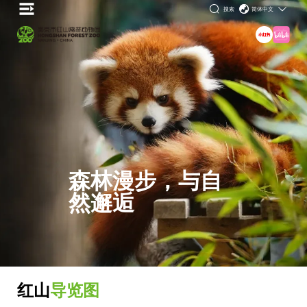
搜索
简体中文
森林漫步，与自
然邂逅
红山
导览图