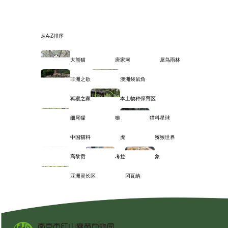
从A-Z排序
大熊猫
唐家河
犀鸟雨林
非洲之歌
澳洲袋鼠角
狐猴之家
本土物种保育区
细尾獴
狼
猫科星球
中国猫科
虎
猕猴世界
高黎贡
考拉
象
亚洲灵长区
冈瓦纳